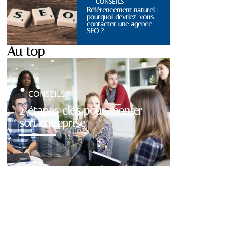
CONSEILS
Référencement naturel :
pourquoi devriez-vous
contacter une agence
SEO ?
Au top
CONSEILS
2 étapes clés pour monter
son entreprise