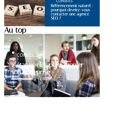
CONSEILS
Référencement naturel :
pourquoi devriez-vous
contacter une agence
SEO ?
Au top
CONSEILS
2 étapes clés pour monter
son entreprise