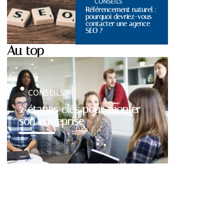
CONSEILS
Référencement naturel :
pourquoi devriez-vous
contacter une agence
SEO ?
Au top
CONSEILS
2 étapes clés pour monter
son entreprise