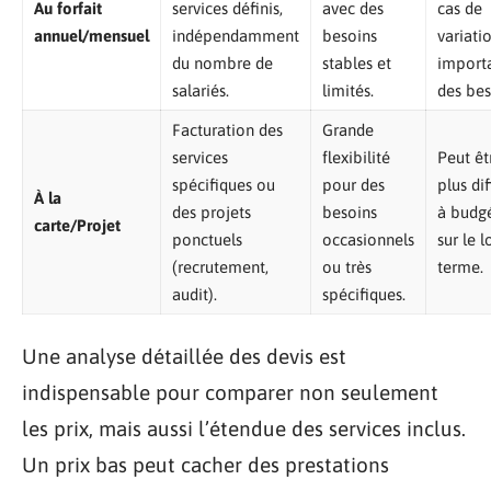
Au forfait
services définis,
avec des
cas de
annuel/mensuel
indépendamment
besoins
variati
du nombre de
stables et
import
salariés.
limités.
des bes
Facturation des
Grande
services
flexibilité
Peut êt
spécifiques ou
pour des
plus dif
À la
des projets
besoins
à budgé
carte/Projet
ponctuels
occasionnels
sur le 
(recrutement,
ou très
terme.
audit).
spécifiques.
Une analyse détaillée des devis est
indispensable pour comparer non seulement
les prix, mais aussi l’étendue des services inclus.
Un prix bas peut cacher des prestations