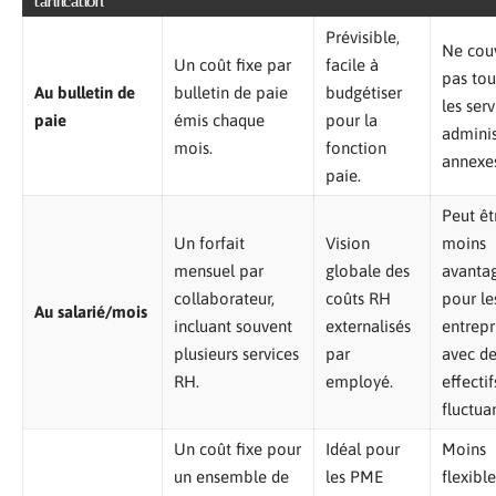
tarification
Prévisible,
Ne cou
Un coût fixe par
facile à
pas tou
Au bulletin de
bulletin de paie
budgétiser
les serv
paie
émis chaque
pour la
adminis
mois.
fonction
annexes
paie.
Peut êt
Un forfait
Vision
moins
mensuel par
globale des
avanta
collaborateur,
coûts RH
pour le
Au salarié/mois
incluant souvent
externalisés
entrepr
plusieurs services
par
avec de
RH.
employé.
effectif
fluctuan
Un coût fixe pour
Idéal pour
Moins
un ensemble de
les PME
flexibl